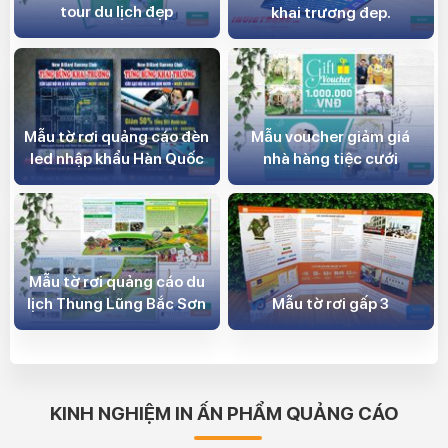
tour du lịch đẹp
khai trương đep.
Mẫu tờ rơi quảng cáo đèn
Mẫu voucher giảm giá
led nhập khẩu Hàn Quốc
nhà hàng tiệc cưới
Mẫu tờ rơi quảng cáo du
lịch Thung Lũng Bắc Sơn
Mẫu tờ rơi gấp 3
KINH NGHIỆM IN ẤN PHẨM QUẢNG CÁO