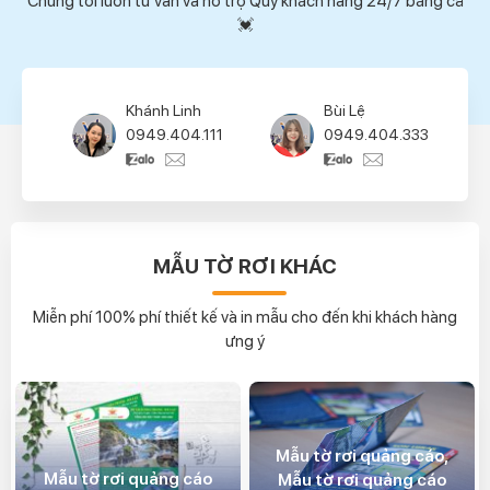
Chúng tôi luôn tư vấn và hỗ trợ Quý khách hàng 24/7 bằng cả
💓
Bùi Lệ
Thúy Hường
0949.404.333
0939.404.444
MẪU TỜ RƠI KHÁC
Miễn phí 100% phí thiết kế và in mẫu cho đến khi khách hàng
ưng ý
Mẫu tờ rơi quảng cáo,
Mẫu tờ rơi quảng cáo
Mẫu tờ rơi quảng cáo