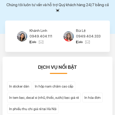
Chúng tôi luôn tư vấn và hỗ trợ Quý khách hàng 24/7 bằng cả
💓
ánh Linh
Bùi Lệ
Bùi Lệ
Thúy Hường
49.404.111
0949.404.333
0949.404.333
0939.404.444
Thu Hà
Tùng Lâm
0949.404.555
0945.404.666
DỊCH VỤ NỔI BẬT
Phan Khải
0944.404.777
In sticker dán
In hộp nam châm cao cấp
In tem bạc, decal xi (nhũ, thiếc, xước) bạc giá rẻ
In hóa đơn
In phiếu thu chi giá rẻ tại Hà Nội