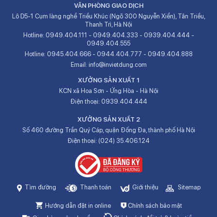
VĂN PHÒNG GIAO DỊCH
Lô D5-1 Cụm làng nghề Triều Khúc (Ngõ 300 Nguyễn Xiển), Tân Triều,
Thanh Trì, Hà Nội
Hotline:
0949.404.111
-
0949.404.333
-
0939.404.444
-
0949.404.555
Hotline:
0945.404.666
-
0944.404.777
-
0949.404.888
Email:
info@invietdung.com
XƯỞNG SẢN XUẤT 1
KCN xã Hoa Sơn - Ứng Hòa - Hà Nội
Điện thoại:
0939.404.444
XƯỞNG SẢN XUẤT 2
Số 460 đường Trần Quý Cáp, quận Đống Đa, thành phố Hà Nội
Điện thoại:
(024) 35.406.124
Tìm đường
Thanh toán
Giới thiệu
Sitemap
Hướng dẫn đặt in online
Chính sách bảo mật