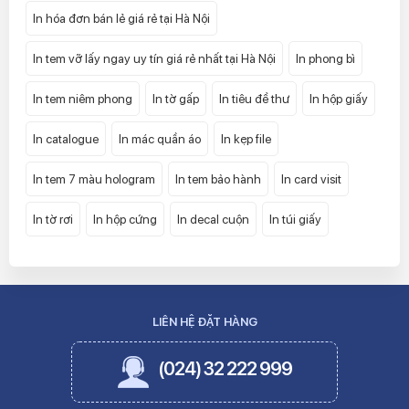
In hóa đơn bán lẻ giá rẻ tại Hà Nội
In tem vỡ lấy ngay uy tín giá rẻ nhất tại Hà Nội
In phong bì
In tem niêm phong
In tờ gấp
In tiêu đề thư
In hộp giấy
In catalogue
In mác quần áo
In kẹp file
In tem 7 màu hologram
In tem bảo hành
In card visit
In tờ rơi
In hộp cứng
In decal cuộn
In túi giấy
LIÊN HỆ ĐẶT HÀNG
(024) 32 222 999