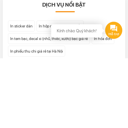
DỊCH VỤ NỔI BẬT
In sticker dán
In hộp nam châm cao cấp
Kính chào Quý khách!
In tem bạc, decal xi (nhũ, thiếc, xước) bạc giá rẻ
In hóa đơn
In phiếu thu chi giá rẻ tại Hà Nội
In hóa đơn bán lẻ giá rẻ tại Hà Nội
In tem vỡ lấy ngay uy tín giá rẻ nhất tại Hà Nội
In phong bì
In tem niêm phong
In tờ gấp
In tiêu đề thư
In hộp giấy
In catalogue
In mác quần áo
In kẹp file
In tem 7 màu hologram
In tem bảo hành
In card visit
In tờ rơi
In hộp cứng
In decal cuộn
In túi giấy