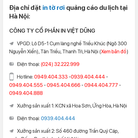
Địa chỉ đặt
in tờ rơi
quảng cáo du lịch tại
Hà Nội:
CÔNG TY CỔ PHẦN IN VIỆT DŨNG
VPGD: Lô D5-1 Cụm làng nghề Triều Khúc (Ngõ 300
Nguyễn Xiển), Tân Triều, Thanh Trì, Hà Nội (
Xem bản đồ
)
Điện thoại:
(024) 32.222.999
Hotline:
0949.404.333
-
0939.404.444
-
0949.404.555
-
0945.404.666
-
0944.404.777
-
0949.404.888
Xưởng sản xuất 1: KCN xã Hoa Sơn, Ứng Hòa, Hà Nội
Điện thoại:
0939.404.444
Xưởng sản xuất 2: Số 460 đường Trần Quý Cáp,