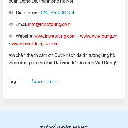
quận Đống Đa, thành phố Hà Nội
Điện thoại:
(024) 35 406 124
Email:
info@invietdung.com
Website:
www.invietdung.com
-
www.invietdung.vn
-
www.invietdung.com.vn
Xin chân thành cảm ơn Quý khách đã tin tưởng ủng hộ
và sử dụng dịch vụ thiết kế và in tờ rơi của In Việt Dũng!
Tag:
mẫu tờ rơi du lịch
TƯ VẤN ĐẶT HÀNG