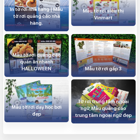
In tờ rơi nhà hàng | Mẫu
Mẫu tờ rơi siêu thị
tờ rơi quảng cáo nhà
Vinmart
hàng.
Mẫu tờ rơi quảng cáo
quán ăn nhanh
HALLOWEEN
Mẫu tờ rơi gấp 3
Tờ rơi trung tâm ngoại
Mẫu tờ rơi dạy học bơi
ngữ, Mẫu quảng cáo
đẹp
trung tâm ngoại ngữ đẹp