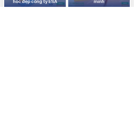
hoc đẹp công ty ESA
minh
KINH NGHIỆM IN ẤN PHẨM QUẢNG CÁO
Giúp bạn tạo ra ấn phẩm phù hợp nhất với giá thành cạnh tranh
nhất
Thiết kế in tờ gấp cho
In tờ rơi tại Hai Bà Trưng,