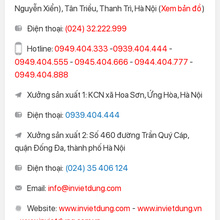
Nguyễn Xiển), Tân Triều, Thanh Trì, Hà Nội (
Xem bản đồ
)
Điện thoại:
(024) 32.222.999
Hotline:
0949.404.333
-
0939.404.444
-
0949.404.555
-
0945.404.666
-
0944.404.777
-
0949.404.888
Xưởng sản xuất 1: KCN xã Hoa Sơn, Ứng Hòa, Hà Nội
Điện thoại:
0939.404.444
Xưởng sản xuất 2: Số 460 đường Trần Quý Cáp,
quận Đống Đa, thành phố Hà Nội
Điện thoại:
(024) 35 406 124
Email:
info@invietdung.com
Website:
www.invietdung.com
-
www.invietdung.vn