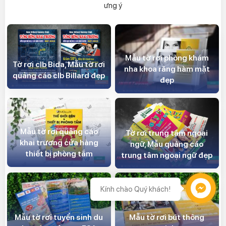
ưng ý
Mẫu tờ rơi phòng khám
Tờ rơi clb Bida, Mẫu tờ rơi
nha khoa răng hàm mặt
quảng cáo clb Billard đẹp
đẹp
Mẫu tờ rơi quảng cáo
Tờ rơi trung tâm ngoại
khai trương cửa hàng
ngữ, Mẫu quảng cáo
thiết bị phòng tắm
trung tâm ngoại ngữ đẹp
Kính chào Quý khách!
Mẫu tờ rơi tuyển sinh du
Mẫu tờ rơi bút thông