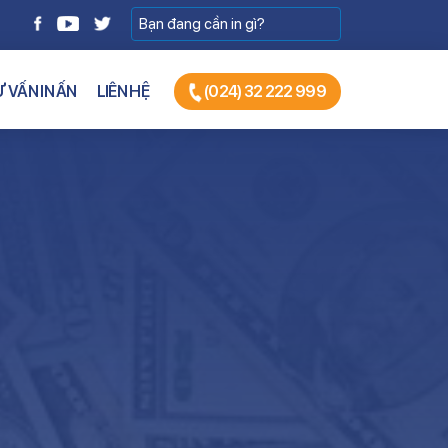
 VẤN IN ẤN
LIÊN HỆ
(024) 32 222 999