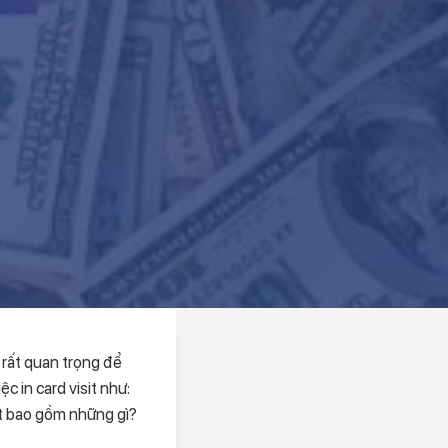
c rất quan trọng để
c in card visit như:
it bao gồm những gì?