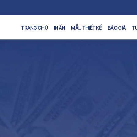
TRANG CHỦ
IN ẤN
MẪU THIẾT KẾ
BÁO GIÁ
TƯ