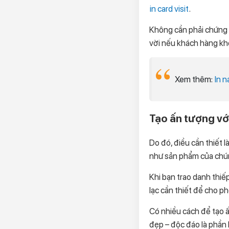
in card visit
.
Không cần phải chứng 
vời nếu khách hàng kh
Xem thêm:
In n
Tạo ấn tượng với
Do đó, điều cần thiết l
như sản phẩm của chúng
Khi bạn trao danh thiếp
lạc cần thiết để cho p
Có nhiều cách để tạo ấ
đẹp – độc đáo là phần 