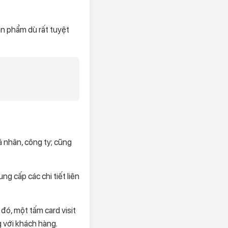
ản phẩm dù rất tuyệt
cá nhân, công ty; cũng
ng cấp các chi tiết liên
đó, một tấm card visit
g với khách hàng.