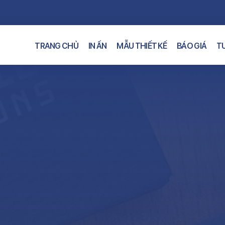
TRANG CHỦ
IN ẤN
MẪU THIẾT KẾ
BÁO GIÁ
TƯ