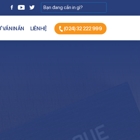
 VẤN IN ẤN
LIÊN HỆ
(024) 32 222 999