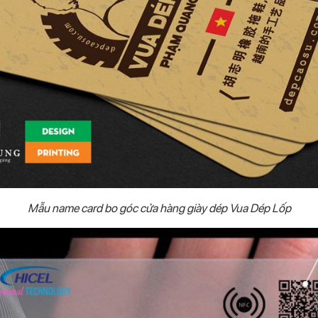
Mẫu name card bo góc cửa hàng giày dép Vua Dép Lốp