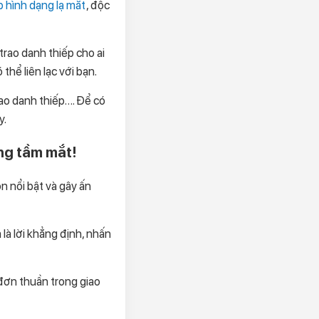
p hình dạng lạ mắt
, độc
 trao danh thiếp cho ai
thể liên lạc với bạn.
rao danh thiếp…. Để có
y.
ng tầm mắt!
 nổi bật và gây ấn
là lời khẳng định, nhấn
đơn thuần trong giao