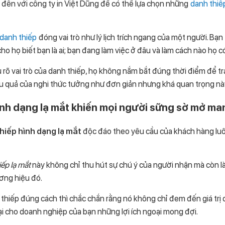
y đến với công ty in Việt Dũng để có thể lựa chọn những
danh thiế
danh thiếp
đóng vai trò như lý lịch trích ngang của một người. Bạn
o họ biết bạn là ai; bạn đang làm việc ở đâu và làm cách nào họ có 
ểu rõ vai trò của danh thiếp, họ không nắm bắt đúng thời điểm để t
ệu quả của nghi thức tưởng như đơn giản nhưng khá quan trọng nà
ình dạng lạ mắt khiến mọi người sững sờ mở ma
hiếp hình dạng lạ mắt
độc đáo theo yêu cầu của khách hàng luôn
iếp lạ mắt
này không chỉ thu hút sự chú ý của người nhận mà còn là 
ương hiệu đó.
thiếp đúng cách thì chắc chắn rằng nó không chỉ đem đến giá trị 
ại cho doanh nghiệp của bạn những lợi ích ngoại mong đợi.