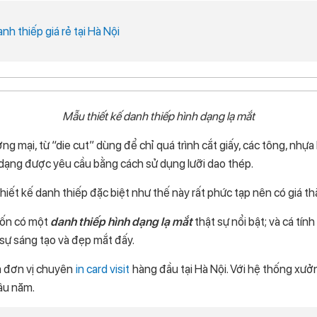
anh thiếp giá rẻ tại Hà Nội
Mẫu thiết kế danh thiếp hình dạng lạ mắt
g mại, từ “die cut” dùng để chỉ quá trình cắt giấy, các tông, nhựa 
dạng được yêu cầu bằng cách sử dụng lưỡi dao thép.
thiết kế danh thiếp đặc biệt như thế này rất phức tạp nên có giá t
uốn có một
danh thiếp hình dạng lạ mắt
thật sự nổi bật; và cá tín
ì sự sáng tạo và đẹp mắt đấy.
à đơn vị chuyên
in card visit
hàng đầu tại Hà Nội. Với hệ thống xưở
lâu năm.