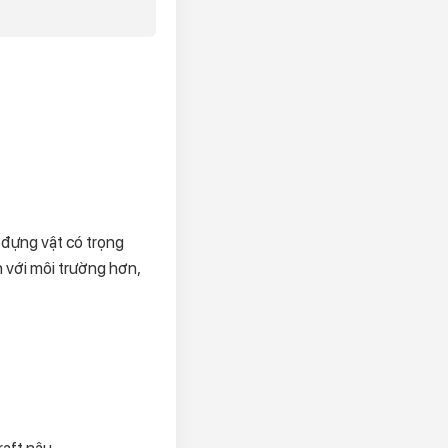
ể đựng vật có trọng
ện với môi trường hơn,
ft nâu...