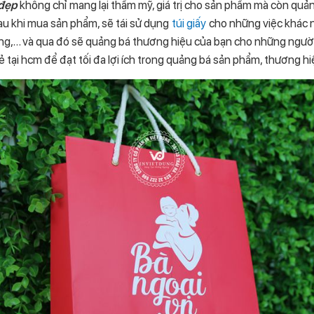
 đẹp
không chỉ mang lại thẩm mỹ, giá trị cho sản phẩm mà còn quả
au khi mua sản phẩm, sẽ tái sử dụng
túi giấy
cho những việc khác 
ng,… và qua đó sẽ quảng bá thương hiệu của bạn cho những ngườ
 rẻ tại hcm để đạt tối đa lợi ích trong quảng bá sản phẩm, thương hi