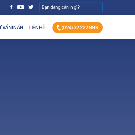
 VẤN IN ẤN
LIÊN HỆ
(024) 32 222 999