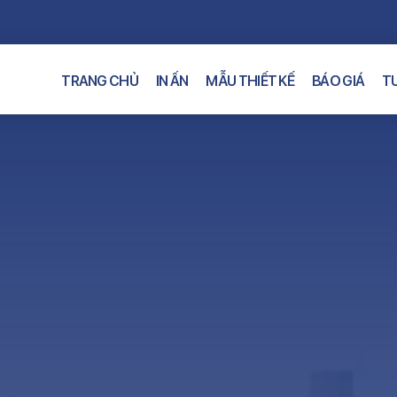
TRANG CHỦ
IN ẤN
MẪU THIẾT KẾ
BÁO GIÁ
TƯ