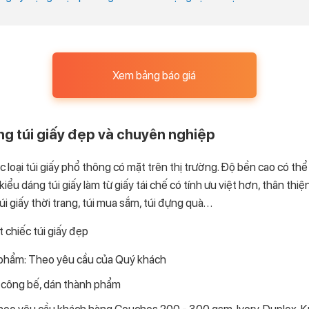
Xem bảng báo giá
g túi giấy đẹp và chuyên nghiệp
c loại túi giấy phổ thông có mặt trên thị trường. Độ bền cao có th
iểu dáng túi giấy làm từ giấy tái chế có tính ưu việt hơn, thân thi
úi giấy thời trang, túi mua sắm, túi đựng quà. . .
 chiếc túi giấy đẹp
 phẩm: Theo yêu cầu của Quý khách
a công bế, dán thành phẩm
theo yêu cầu khách hàng Couches 200 - 300 gsm, Ivory, Duplex, Kra