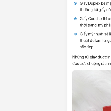
Giấy Duplex bề mặ
thường túi giấy d
Giấy Couche thì cả
thời trang, mỹ phẩ
Giấy mỹ thuật sẽ l
thuật để làm túi g
sắc đẹp.
Những túi giấy được in
được ưa chuộng rất nh